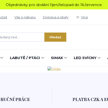
Objednávky pro dodání říjen/listopad do 16.července.
 účet
Vše o nákupu
Doprava a obaly
Více
Hledat
LABUTĚ / PTÁCI
SIMAX
LED SVÍCNY
RUČNÍ PRÁCE
PLATBA CZK A E