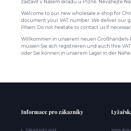
zastavit v Našem skladu u Plzně. Neváhejte N
Welcome to our new wholesale e-shop for Chris
document your VAT number. We deliver our good
Pilsen. Do not hesitate to contact us if necessar
Willkommen in unserem neuen Großhandels-E
müssen Sie sich registrieren und auch Ihre VA
oder Sie können in unserem Lager in der Nähe 
Informace pro zákazníky
Lyžařsk
Zákaznický účet
www.skias