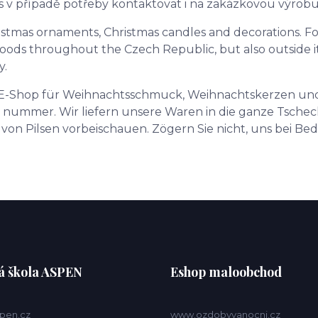
ás v případě potřeby kontaktovat i na zakázkovou výrob
tmas ornaments, Christmas candles and decorations. For
s throughout the Czech Republic, but also outside it, o
y.
-Shop für Weihnachtsschmuck, Weihnachtskerzen und
T nummer. Wir liefern unsere Waren in die ganze Tschec
von Pilsen vorbeischauen. Zögern Sie nicht, uns bei Bed
á škola ASPEN
Eshop maloobchod
pen.cz
www.ozdobyvanocni.cz