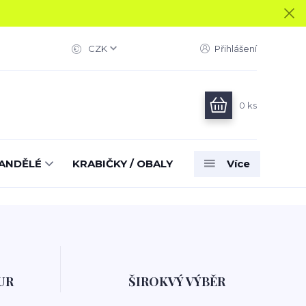
CZK
Přihlášení
0
ks
ANDĚLÉ
KRABIČKY / OBALY
Více
UR
ŠIROKVÝ VÝBĚR